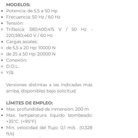
MODELOS:
Potencia: de 5,5 a 50 Hp
Frecuencia: 50 Hz / 60 Hz
Tensión:
Trifàsica: 380;400;415 V / 50 Hz -
220;380;460 V / 60 Hz
Cargas axiales:
de 5,5 a 20 Hp: 10000 N​
de 25 a 50 Hp: 20000 N
Conexión:
D.O.L.​
Y/Δ
Versiones distintas a las indicadas más
arriba, disponibles bajo solicitud.
LÍMITES DE EMPLEO:
Max. profundidad de inmersión: 200 m
Max. temperatura liquido bombeado:
+35°C (+95°F)
Min. velocidad del flujo: 0,1 m/s (0,328
ft/s)