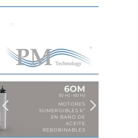
IT
6OM
50 Hz - 60 Hz
MOTORES
SUMERGIBLES 6”
EN BAÑO DE
ACEITE
REBOBINABLES