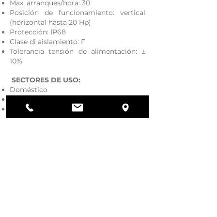
Max. arranques/hora: 30
Posición de funcionamiento: vertical
(horizontal hasta 20 Hp)
Protección: IP68
Clase di aislamiento: F
Tolerancia tensión de alimentación: ±
10%
SECTORES DE USO:
Doméstico
Civil
Industrial
USOS:
Pozos
Piscinas para recoger agua
Sistemas contra incendios
Sistemas de presurización
Riego
Descarga nuestro catalogo
general.