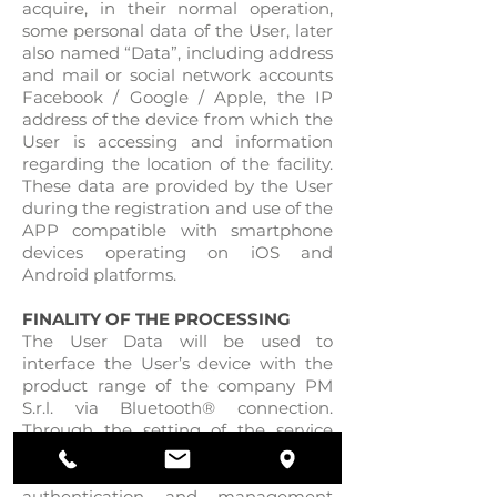
acquire, in their normal operation,
some personal data of the User, later
also named “Data”, including address
and mail or social network accounts
Facebook / Google / Apple, the IP
address of the device from which the
User is accessing and information
regarding the location of the facility.
These data are provided by the User
during the registration and use of the
APP compatible with smartphone
devices operating on iOS and
Android platforms.
FINALITY OF THE PROCESSING
The User Data will be used to
interface the User’s device with the
product range of the company PM
S.r.l. via Bluetooth® connection.
Through the setting of the service
Google Firebase and Firestore data
can be used to activate the
authentication and management